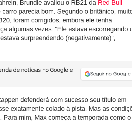
ahrein, Brundle avaliou o RB21 da
Red Bull
 carro parecia bom. Segundo o britânico, muit
20, foram corrigidos, embora ele tenha
ça algumas vezes. “Ele estava escorregando
 estava surpreendendo (negativamente)”,
erida de notícias no Google e
Seguir no Google
tappen defenderá com sucesso seu título em
sse exatamente colado à pista. Mas as condiç
n. Para mim, Max começa a temporada como o