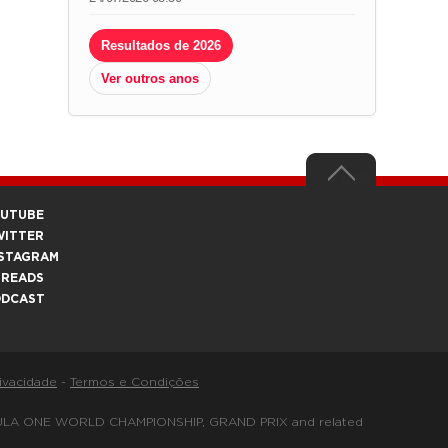
Resultados de 2026
Ver outros anos
OUTUBE
WITTER
STAGRAM
HREADS
ODCAST
rivacidade
-
Termos e Condições
FORMULA ONE WORLD CHAMPIONSHIP, GRAND PRIX and related