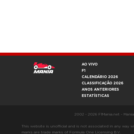
AO VIVO
F1
CALENDÁRIO 2026
CLASSIFICAÇÃO 2026
ANOS ANTERIORES
ESTATÍSTICAS
2002 - 2026 F1Mania.net - Mani
This website is unofficial and is not associated in any
marks are trade marks of Formula One Licensing B.V.