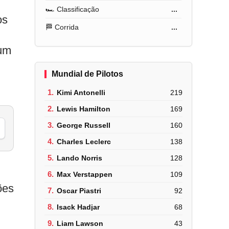
🏎️ Classificação
...
os
🏁 Corrida
...
 um
Mundial de Pilotos
1.
Kimi Antonelli
219
2.
Lewis Hamilton
169
3.
George Russell
160
4.
Charles Leclerc
138
5.
Lando Norris
128
6.
Max Verstappen
109
ões
7.
Oscar Piastri
92
8.
Isack Hadjar
68
9.
Liam Lawson
43