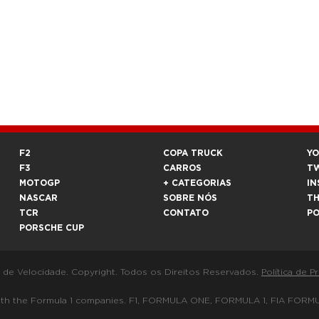
F2
COPA TRUCK
Y
F3
CARROS
T
MOTOGP
+ CATEGORIAS
IN
NASCAR
SOBRE NÓS
T
TCR
CONTATO
P
PORSCHE CUP
a de Velocidade. Copyright. Todos os Direitos Reservados.
Política de P
 way with the Formula 1 companies. F1, FORMULA ONE, FORMULA 1, FIA 