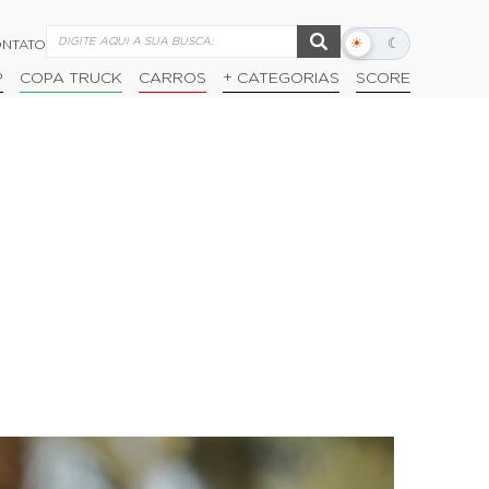
☀
☾
NTATO
Alternar
modo
P
COPA TRUCK
CARROS
+ CATEGORIAS
SCORE
escuro