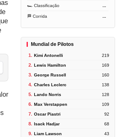
mas
🏎️ Classificação
...
de
🏁 Corrida
...
que
e
Mundial de Pilotos
1.
Kimi Antonelli
219
2.
Lewis Hamilton
169
3.
George Russell
160
4.
Charles Leclerc
138
lor
5.
Lando Norris
128
6.
Max Verstappen
109
os
7.
Oscar Piastri
92
8.
Isack Hadjar
68
9.
Liam Lawson
43