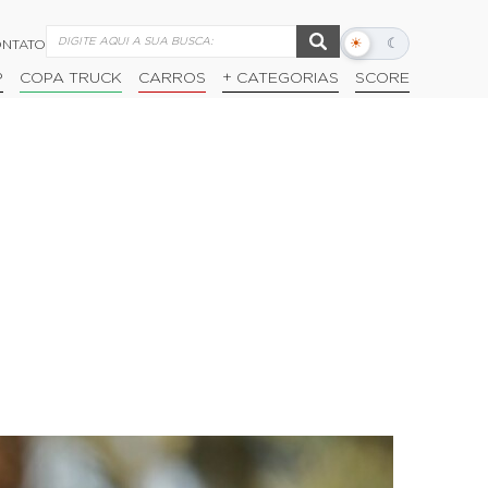
☀
☾
NTATO
Alternar
modo
P
COPA TRUCK
CARROS
+ CATEGORIAS
SCORE
escuro