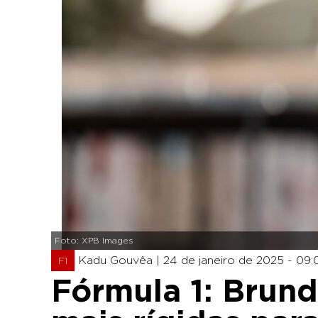
Foto: XPB Images
Kadu Gouvêa |
24 de janeiro de 2025 - 09:
F1
Fórmula 1: Brund