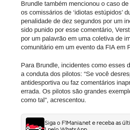
Brundle também mencionou o caso d
os comissários de ‘idiotas estúpidos’
penalidade de dez segundos por um in
sido punido por esse comentário, Vers
por um palavrão em uma coletiva de i
comunitário em um evento da FIA em 
Para Brundle, incidentes como esses 
a conduta dos pilotos: “Se você desresp
antidesportiva ou faz comentários in
errada. Os pilotos são grandes exemp
como tal”, acrescentou.
Siga o F1Mania.net e receba as úl