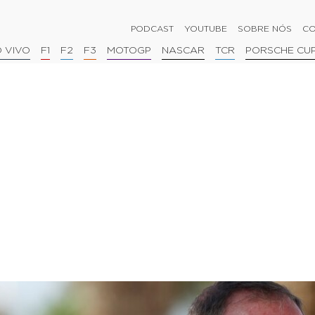
PODCAST
YOUTUBE
SOBRE NÓS
CO
 VIVO
F1
F2
F3
MOTOGP
NASCAR
TCR
PORSCHE CU