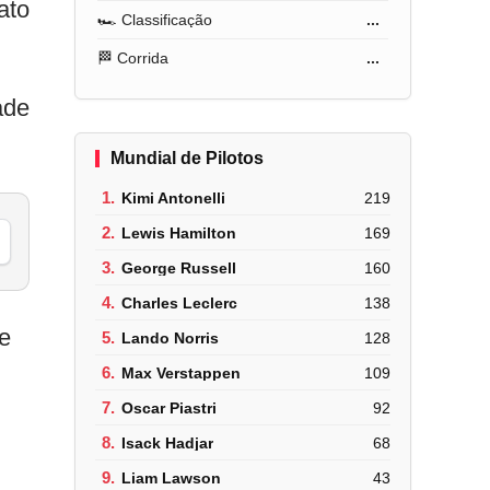
ato
🏎️ Classificação
...
🏁 Corrida
...
ade
Mundial de Pilotos
1.
Kimi Antonelli
219
2.
Lewis Hamilton
169
3.
George Russell
160
4.
Charles Leclerc
138
e
5.
Lando Norris
128
6.
Max Verstappen
109
7.
Oscar Piastri
92
8.
Isack Hadjar
68
9.
Liam Lawson
43