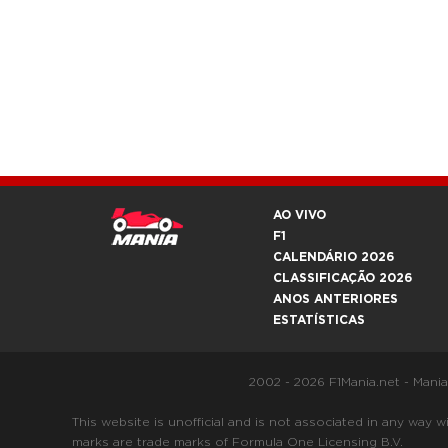
AO VIVO
F1
CALENDÁRIO 2026
CLASSIFICAÇÃO 2026
ANOS ANTERIORES
ESTATÍSTICAS
2002 - 2026 F1Mania.net - Mani
This website is unofficial and is not associated in any
marks are trade marks of Formula One Licensing B.V.