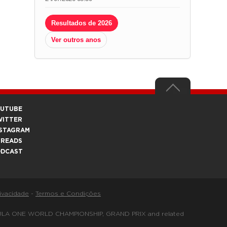
Resultados de 2026
Ver outros anos
OUTUBE
WITTER
STAGRAM
HREADS
ODCAST
rivacidade
-
Termos e Condições
FORMULA ONE WORLD CHAMPIONSHIP, GRAND PRIX and related