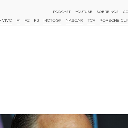
PODCAST
YOUTUBE
SOBRE NÓS
CO
 VIVO
F1
F2
F3
MOTOGP
NASCAR
TCR
PORSCHE CU