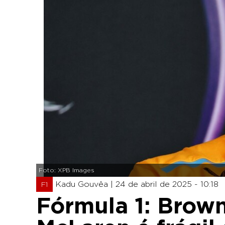
Foto: XPB Images
Kadu Gouvêa |
24 de abril de 2025 - 10:18
F1
Fórmula 1: Brown