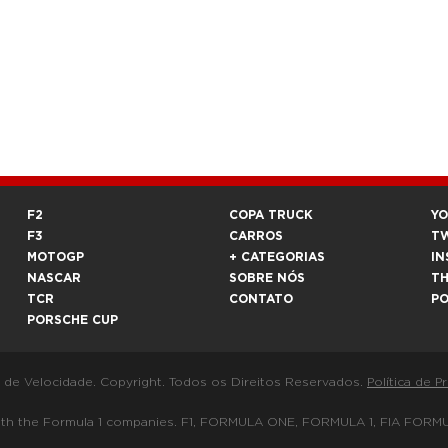
F2
COPA TRUCK
Y
F3
CARROS
T
MOTOGP
+ CATEGORIAS
IN
NASCAR
SOBRE NÓS
T
TCR
CONTATO
P
PORSCHE CUP
a de Velocidade. Copyright. Todos os Direitos Reservados.
Política de P
 way with the Formula 1 companies. F1, FORMULA ONE, FORMULA 1, FIA 