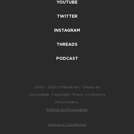
YOUTUBE
TWITTER
INSTAGRAM
THREADS
PODCAST
2002 - 2026 F1Mania.net - Mania de
Velocidade. Copyright. Todos os Direitos
Reservados.
Política de Privacidade
-
Termos e Condições