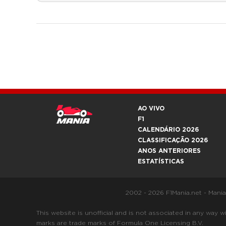
AO VIVO
F1
CALENDÁRIO 2026
CLASSIFICAÇÃO 2026
ANOS ANTERIORES
ESTATÍSTICAS
2002 - 2026 F1Mania.net - Mani
This website is unofficial and is not associated in any
marks are trade marks of Formula One Licensing B.V.