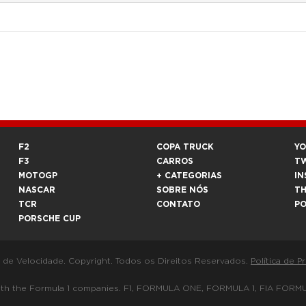
F2
COPA TRUCK
Y
F3
CARROS
T
MOTOGP
+ CATEGORIAS
IN
NASCAR
SOBRE NÓS
T
TCR
CONTATO
P
PORSCHE CUP
a de Velocidade. Copyright. Todos os Direitos Reservados.
Política de P
 way with the Formula 1 companies. F1, FORMULA ONE, FORMULA 1, FIA 