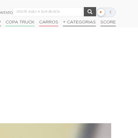
☀
☾
NTATO
Alternar
modo
P
COPA TRUCK
CARROS
+ CATEGORIAS
SCORE
escuro