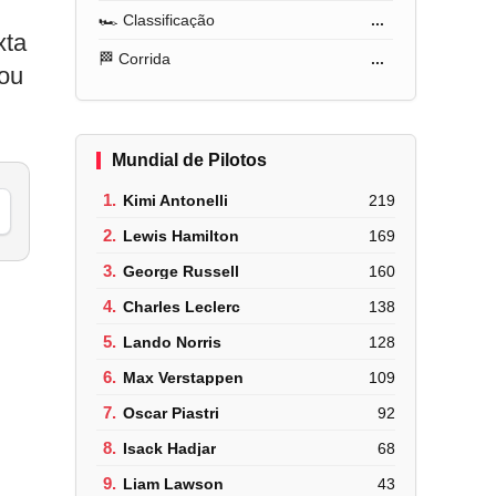
🏎️ Classificação
...
xta
🏁 Corrida
...
cou
Mundial de Pilotos
1.
Kimi Antonelli
219
2.
Lewis Hamilton
169
3.
George Russell
160
4.
Charles Leclerc
138
5.
Lando Norris
128
6.
Max Verstappen
109
7.
Oscar Piastri
92
8.
Isack Hadjar
68
9.
Liam Lawson
43