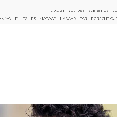
PODCAST
YOUTUBE
SOBRE NÓS
CO
 VIVO
F1
F2
F3
MOTOGP
NASCAR
TCR
PORSCHE CU