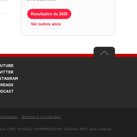
Resultados de 2026
Ver outros anos
OUTUBE
WITTER
STAGRAM
HREADS
ODCAST
rivacidade
-
Termos e Condições
FORMULA ONE WORLD CHAMPIONSHIP, GRAND PRIX and related