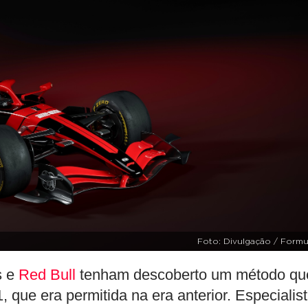
Foto: Divulgação / Formul
s e
Red Bull
tenham descoberto um método qu
, que era permitida na era anterior. Especialis