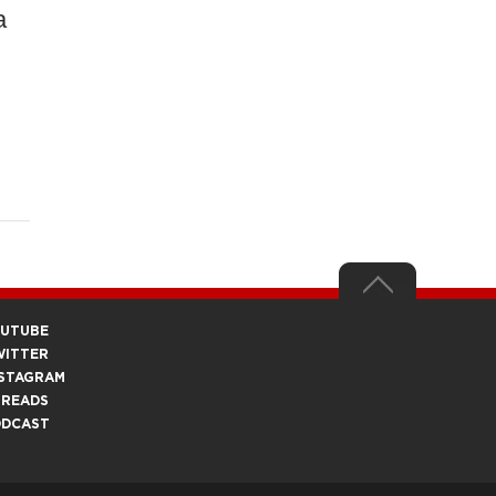
a
OUTUBE
WITTER
STAGRAM
HREADS
ODCAST