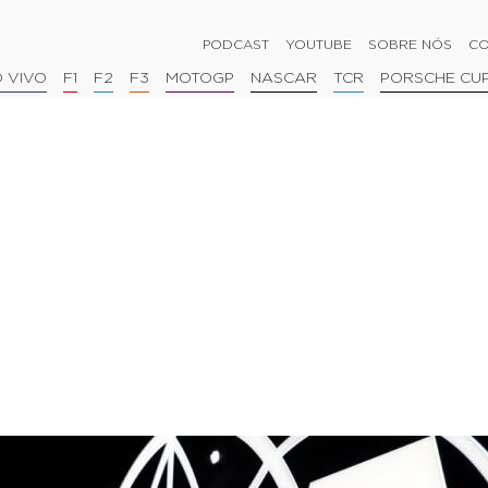
PODCAST
YOUTUBE
SOBRE NÓS
CO
 VIVO
F1
F2
F3
MOTOGP
NASCAR
TCR
PORSCHE CU