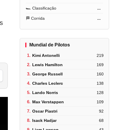
🏎️ Classificação
...
🏁 Corrida
...
es
Mundial de Pilotos
1.
Kimi Antonelli
219
2.
Lewis Hamilton
169
3.
George Russell
160
4.
Charles Leclerc
138
5.
Lando Norris
128
6.
Max Verstappen
109
7.
Oscar Piastri
92
8.
Isack Hadjar
68
9.
Liam Lawson
43