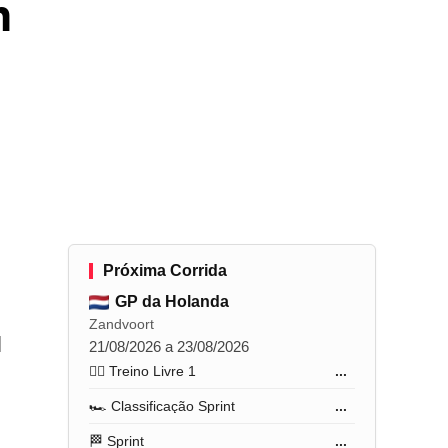
m
Próxima Corrida
GP da Holanda
Zandvoort
l
21/08/2026 a 23/08/2026
🏋️‍♂️ Treino Livre 1
...
🏎️ Classificação Sprint
...
🏁 Sprint
...