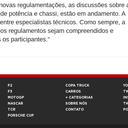
 novas regulamentações, as discussões sobre 
 de potência e chassi, estão em andamento. A
 entre especialistas técnicos. Como sempre, a
ue os regulamentos sejam compreendidos e
os participantes.”
F2
COPA TRUCK
Y
F3
CARROS
T
MOTOGP
+ CATEGORIAS
IN
NASCAR
SOBRE NÓS
T
TCR
CONTATO
P
PORSCHE CUP