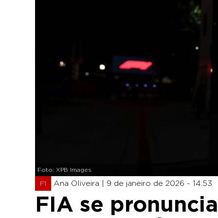
Foto: XPB Images
Ana Oliveira |
9 de janeiro de 2026 - 14:53
F1
FIA se pronuncia