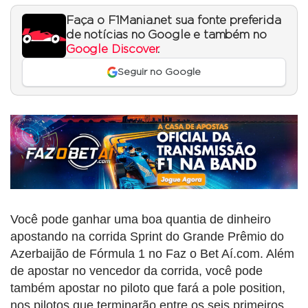
Faça o F1Mania.net sua fonte preferida
de notícias no Google e também no
Google Discover
.
Seguir no Google
Você pode ganhar uma boa quantia de dinheiro
apostando na corrida Sprint do Grande Prêmio do
Azerbaijão de Fórmula 1 no Faz o Bet Aí.com. Além
de apostar no vencedor da corrida, você pode
também apostar no piloto que fará a pole position,
nos pilotos que terminarão entre os seis primeiros