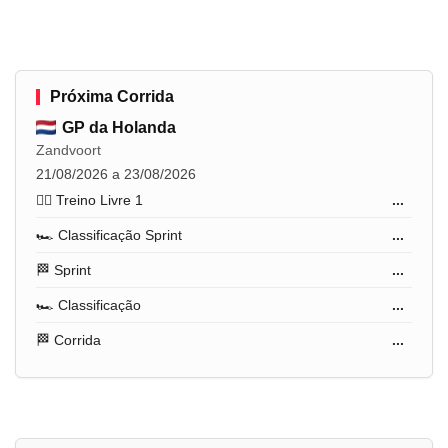
Próxima Corrida
GP da Holanda
Zandvoort
21/08/2026 a 23/08/2026
🏋️‍♂️ Treino Livre 1
...
🏎️ Classificação Sprint
...
🏁 Sprint
...
🏎️ Classificação
...
🏁 Corrida
...