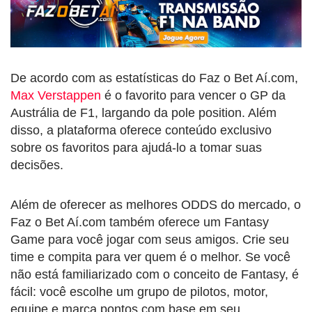
De acordo com as estatísticas do Faz o Bet Aí.com,
Max Verstappen
é o favorito para vencer o GP da
Austrália de F1, largando da pole position. Além
disso, a plataforma oferece conteúdo exclusivo
sobre os favoritos para ajudá-lo a tomar suas
decisões.
Além de oferecer as melhores ODDS do mercado, o
Faz o Bet Aí.com também oferece um Fantasy
Game para você jogar com seus amigos. Crie seu
time e compita para ver quem é o melhor. Se você
não está familiarizado com o conceito de Fantasy, é
fácil: você escolhe um grupo de pilotos, motor,
equipe e marca pontos com base em seu