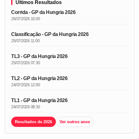
Últimos Resultados
Corrida - GP da Hungria 2026
26/07/2026 10:00
Classificação - GP da Hungria 2026
25/07/2026 11:00
TL3 - GP da Hungria 2026
25/07/2026 07:30
TL2 - GP da Hungria 2026
24/07/2026 12:00
TL1 - GP da Hungria 2026
24/07/2026 08:30
Resultados de 2026
Ver outros anos