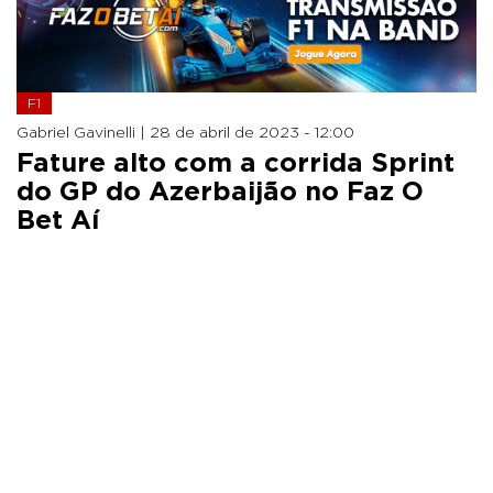
F1
Gabriel Gavinelli |
28 de abril de 2023 - 12:00
Fature alto com a corrida Sprint
do GP do Azerbaijão no Faz O
Bet Aí