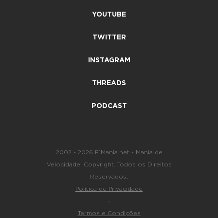
YOUTUBE
TWITTER
INSTAGRAM
THREADS
PODCAST
2002 - 2026 F1Mania.net - Mania de
Velocidade. Copyright. Todos os Direitos
Reservados.
Política de Privacidade
-
Termos e Condições