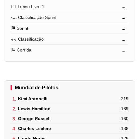
🏋️‍♂️ Treino Livre 1
...
🏎️ Classificação Sprint
...
🏁 Sprint
...
🏎️ Classificação
...
🏁 Corrida
...
Mundial de Pilotos
1.
Kimi Antonelli
219
2.
Lewis Hamilton
169
3.
George Russell
160
4.
Charles Leclerc
138
5.
Lando Norris
128