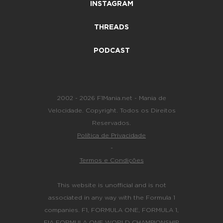
INSTAGRAM
THREADS
PODCAST
2002 - 2026 F1Mania.net - Mania de
Velocidade. Copyright. Todos os Direitos
Reservados.
Política de Privacidade
-
Termos e Condições
This website is unofficial and is not
associated in any way with the Formula 1
companies. F1, FORMULA ONE, FORMULA 1,
FIA FORMULA ONE WORLD CHAMPIONSHIP,