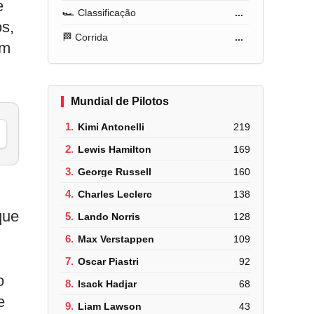
e
🏎️ Classificação
...
os,
🏁 Corrida
...
am
Mundial de Pilotos
1.
Kimi Antonelli
219
2.
Lewis Hamilton
169
3.
George Russell
160
4.
Charles Leclerc
138
que
5.
Lando Norris
128
6.
Max Verstappen
109
7.
Oscar Piastri
92
o
8.
Isack Hadjar
68
e
9.
Liam Lawson
43