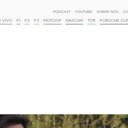
PODCAST
YOUTUBE
SOBRE NÓS
CO
 VIVO
F1
F2
F3
MOTOGP
NASCAR
TCR
PORSCHE CU