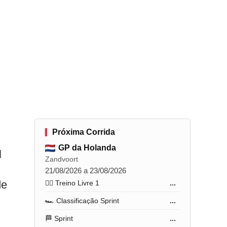
Próxima Corrida
GP da Holanda
l
Zandvoort
21/08/2026 a 23/08/2026
de
🏋️‍♂️ Treino Livre 1
...
🏎️ Classificação Sprint
...
🏁 Sprint
...