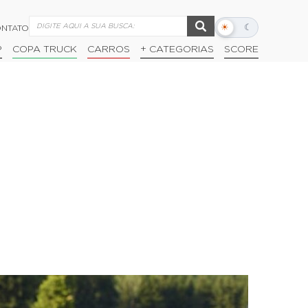
☀
☾
NTATO
Alternar
modo
P
COPA TRUCK
CARROS
+ CATEGORIAS
SCORE
escuro