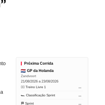
a”
nto
Próxima Corrida
GP da Holanda
Zandvoort
21/08/2026 a 23/08/2026
🏋️‍♂️ Treino Livre 1
...
na
🏎️ Classificação Sprint
...
🏁 Sprint
...