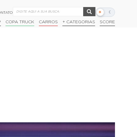
☀
☾
NTATO
Alternar
modo
P
COPA TRUCK
CARROS
+ CATEGORIAS
SCORE
escuro