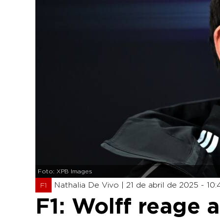
Foto: XPB Images
Nathalia De Vivo |
21 de abril de 2025 - 10:
F1
F1: Wolff reage 