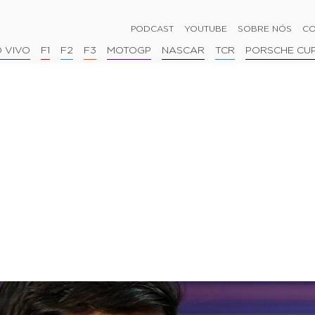
PODCAST
YOUTUBE
SOBRE NÓS
CO
 VIVO
F1
F2
F3
MOTOGP
NASCAR
TCR
PORSCHE CU