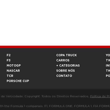
F2
COPA TRUCK
Y
F3
CARROS
T
MOTOGP
+ CATEGORIAS
IN
NASCAR
SOBRE NÓS
T
TCR
CONTATO
P
PORSCHE CUP
a de Velocidade. Copyright. Todos os Direitos Reservados.
Política de P
 way with the Formula 1 companies. F1, FORMULA ONE, FORMULA 1, FIA 