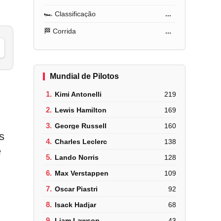
🏎️ Classificação
...
🏁 Corrida
...
Mundial de Pilotos
1.
Kimi Antonelli
219
2.
Lewis Hamilton
169
3.
George Russell
160
s
4.
Charles Leclerc
138
e
5.
Lando Norris
128
6.
Max Verstappen
109
7.
Oscar Piastri
92
8.
Isack Hadjar
68
9.
Liam Lawson
43