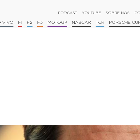
PODCAST
YOUTUBE
SOBRE NÓS
CO
 VIVO
F1
F2
F3
MOTOGP
NASCAR
TCR
PORSCHE CU