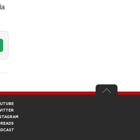
da
OUTUBE
WITTER
STAGRAM
HREADS
ODCAST