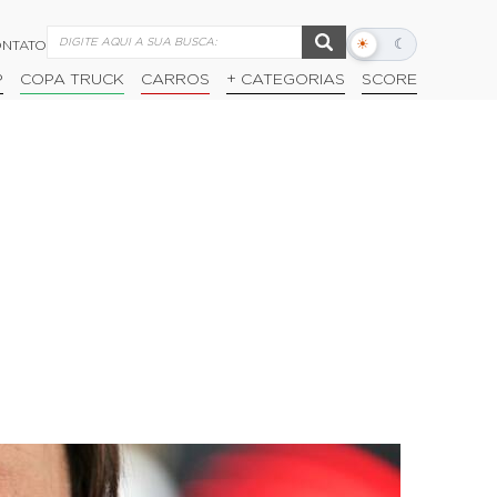
☀
☾
NTATO
Alternar
modo
P
COPA TRUCK
CARROS
+ CATEGORIAS
SCORE
escuro