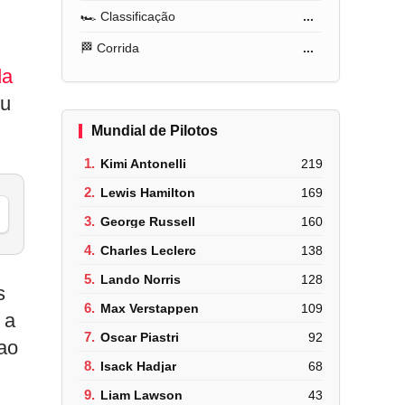
🏎️ Classificação
...
🏁 Corrida
...
da
eu
Mundial de Pilotos
1.
Kimi Antonelli
219
2.
Lewis Hamilton
169
3.
George Russell
160
4.
Charles Leclerc
138
5.
Lando Norris
128
s
6.
Max Verstappen
109
 a
7.
Oscar Piastri
92
ao
8.
Isack Hadjar
68
9.
Liam Lawson
43