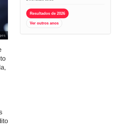
Resultados de 2026
Ver outros anos
ges
e
to
da,
s
ito