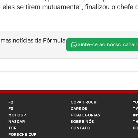
eles se tirem mutuamente”, finalizou o chefe 
timas notícias da Fórmula
Junte-se ao nosso canal!
F2
COPA TRUCK
Y
F3
CARROS
T
MOTOGP
+ CATEGORIAS
IN
NASCAR
SOBRE NÓS
T
TCR
CONTATO
P
PORSCHE CUP