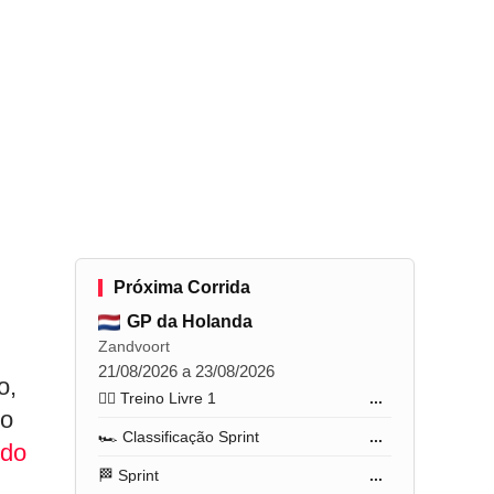
Próxima Corrida
GP da Holanda
Zandvoort
21/08/2026 a 23/08/2026
o,
🏋️‍♂️ Treino Livre 1
...
 o
🏎️ Classificação Sprint
...
do
🏁 Sprint
...