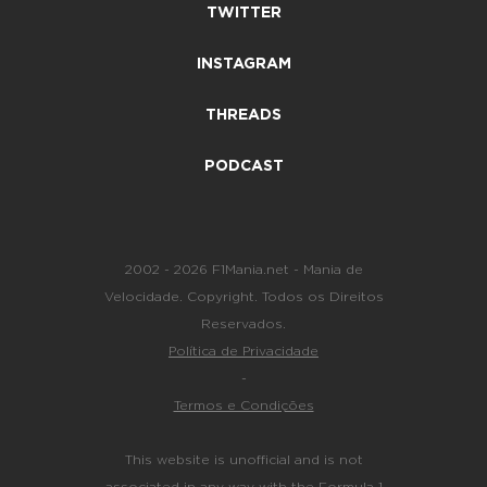
TWITTER
INSTAGRAM
THREADS
PODCAST
2002 - 2026 F1Mania.net - Mania de
Velocidade. Copyright. Todos os Direitos
Reservados.
Política de Privacidade
-
Termos e Condições
This website is unofficial and is not