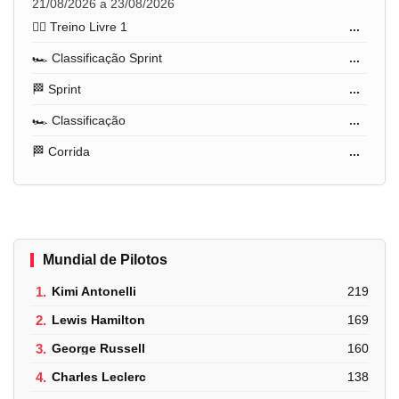
21/08/2026 a 23/08/2026
🏋️‍♂️ Treino Livre 1
...
🏎️ Classificação Sprint
...
🏁 Sprint
...
🏎️ Classificação
...
🏁 Corrida
...
Mundial de Pilotos
1.
Kimi Antonelli
219
2.
Lewis Hamilton
169
3.
George Russell
160
4.
Charles Leclerc
138