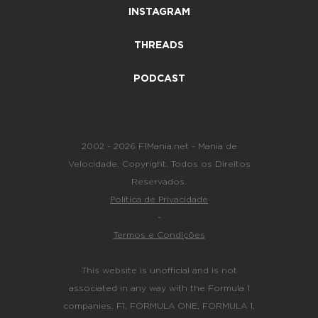
INSTAGRAM
THREADS
PODCAST
2002 - 2026 F1Mania.net - Mania de
Velocidade. Copyright. Todos os Direitos
Reservados.
Política de Privacidade
-
Termos e Condições
This website is unofficial and is not
associated in any way with the Formula 1
companies. F1, FORMULA ONE, FORMULA 1,