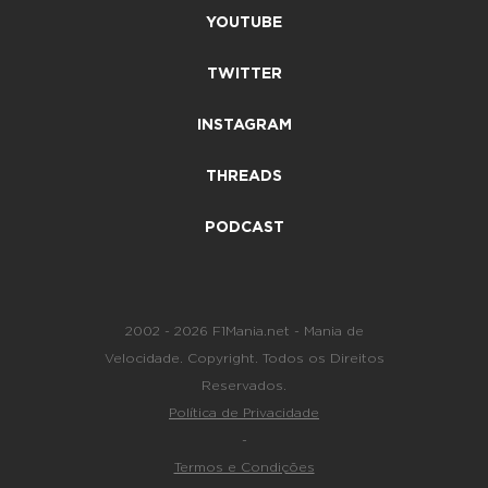
YOUTUBE
TWITTER
INSTAGRAM
THREADS
PODCAST
2002 - 2026 F1Mania.net - Mania de
Velocidade. Copyright. Todos os Direitos
Reservados.
Política de Privacidade
-
Termos e Condições