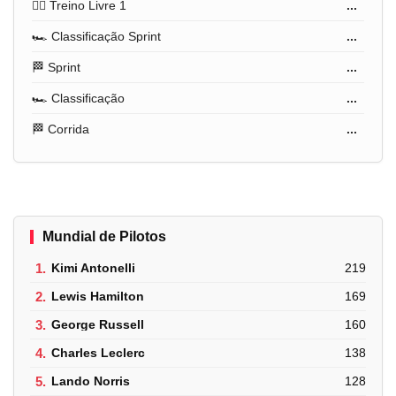
🏋️‍♂️ Treino Livre 1
...
🏎️ Classificação Sprint
...
🏁 Sprint
...
🏎️ Classificação
...
🏁 Corrida
...
Mundial de Pilotos
1.
Kimi Antonelli
219
2.
Lewis Hamilton
169
3.
George Russell
160
4.
Charles Leclerc
138
5.
Lando Norris
128