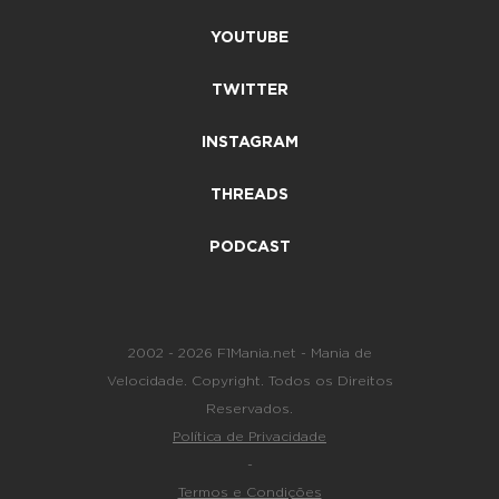
YOUTUBE
TWITTER
INSTAGRAM
THREADS
PODCAST
2002 - 2026 F1Mania.net - Mania de
Velocidade. Copyright. Todos os Direitos
Reservados.
Política de Privacidade
-
Termos e Condições