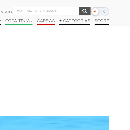
☀
☾
NTATO
Alternar
modo
P
COPA TRUCK
CARROS
+ CATEGORIAS
SCORE
escuro