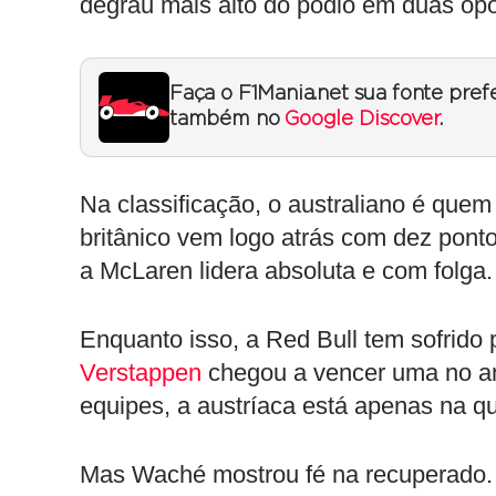
degrau mais alto do pódio em duas opo
Faça o F1Mania.net sua fonte pref
também no
Google Discover
.
Na classificação, o australiano é que
britânico vem logo atrás com dez pont
a McLaren lidera absoluta e com folga.
Enquanto isso, a Red Bull tem sofrido
Verstappen
chegou a vencer uma no ano
equipes, a austríaca está apenas na q
Mas Waché mostrou fé na recuperado.