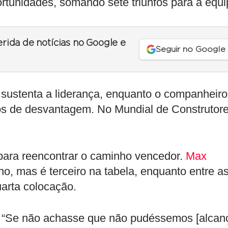
rtunidades, somando sete triunfos para a equi
erida de notícias no Google e
Seguir no Google
m sustenta a liderança, enquanto o companheiro
os de desvantagem. No Mundial de Construtore
 para reencontrar o caminho vencedor.
Max
, mas é terceiro na tabela, enquanto entre a
uarta colocação.
 “Se não achasse que não pudéssemos [alcan