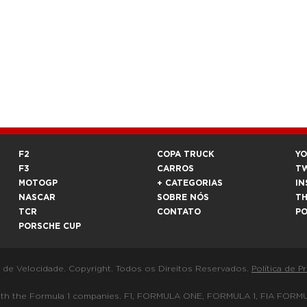
F2
COPA TRUCK
Y
F3
CARROS
T
MOTOGP
+ CATEGORIAS
IN
NASCAR
SOBRE NÓS
T
TCR
CONTATO
P
PORSCHE CUP
a de Velocidade. Copyright. Todos os Direitos Reservados.
Política de P
 way with the Formula 1 companies. F1, FORMULA ONE, FORMULA 1, FIA 