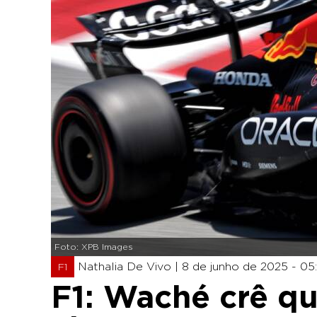
Foto: XPB Images
Nathalia De Vivo |
8 de junho de 2025 - 05
F1
F1: Waché crê q