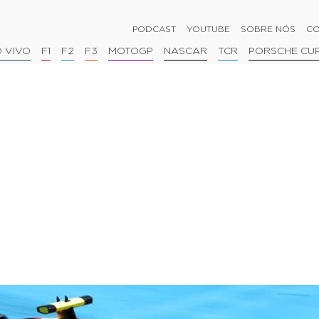
PODCAST
YOUTUBE
SOBRE NÓS
CO
 VIVO
F1
F2
F3
MOTOGP
NASCAR
TCR
PORSCHE CU