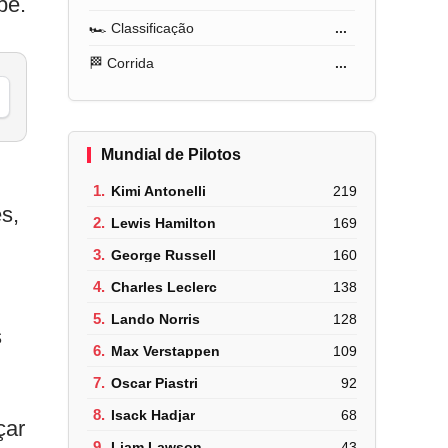
pe.
🏎️ Classificação
...
🏁 Corrida
...
Mundial de Pilotos
1.
Kimi Antonelli
219
s,
2.
Lewis Hamilton
169
3.
George Russell
160
4.
Charles Leclerc
138
5.
Lando Norris
128
s
6.
Max Verstappen
109
7.
Oscar Piastri
92
8.
Isack Hadjar
68
çar
9.
Liam Lawson
43