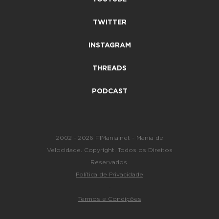
TWITTER
INSTAGRAM
THREADS
PODCAST
2002 - 2026 F1Mania.net - Mania de
Velocidade. Copyright. Todos os Direitos
Reservados.
Política de Privacidade
-
Termos e Condições