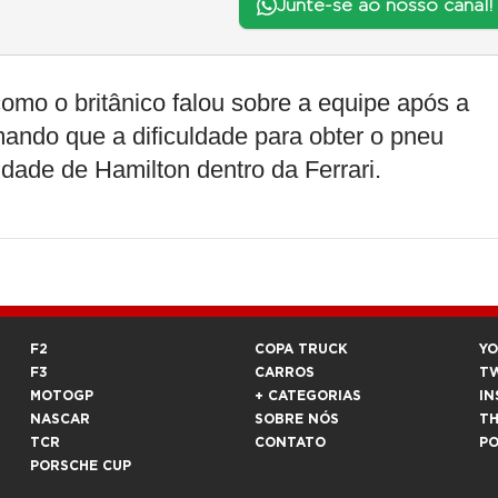
Junte-se ao nosso canal!
mo o britânico falou sobre a equipe após a
mando que a dificuldade para obter o pneu
idade de Hamilton dentro da Ferrari.
F2
COPA TRUCK
Y
F3
CARROS
T
MOTOGP
+ CATEGORIAS
IN
NASCAR
SOBRE NÓS
T
TCR
CONTATO
P
PORSCHE CUP