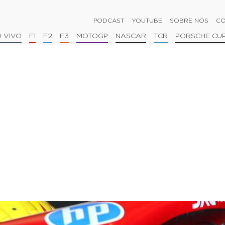
PODCAST
YOUTUBE
SOBRE NÓS
CO
 VIVO
F1
F2
F3
MOTOGP
NASCAR
TCR
PORSCHE CU