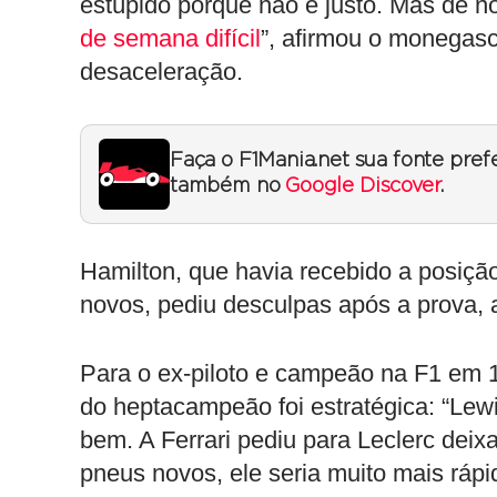
estúpido porque não é justo. Mas de n
de semana difícil
”, afirmou o monegasc
desaceleração.
Faça o F1Mania.net sua fonte pref
também no
Google Discover
.
Hamilton, que havia recebido a posiçã
novos, pediu desculpas após a prova, a
Para o ex-piloto e campeão na F1 em 
do heptacampeão foi estratégica: “Lew
bem. A Ferrari pediu para Leclerc dei
pneus novos, ele seria muito mais rápi