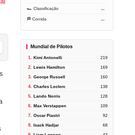
al
🏎️ Classificação
...
🏁 Corrida
...
Mundial de Pilotos
1.
Kimi Antonelli
219
2.
Lewis Hamilton
169
s
3.
George Russell
160
4.
Charles Leclerc
138
5.
Lando Norris
128
a
6.
Max Verstappen
109
7.
Oscar Piastri
92
8.
Isack Hadjar
68
s
9.
Liam Lawson
43