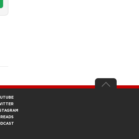
OUTUBE
WITTER
STAGRAM
HREADS
ODCAST