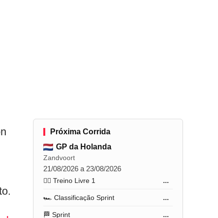
on
Próxima Corrida
GP da Holanda
Zandvoort
21/08/2026 a 23/08/2026
🏋️‍♂️ Treino Livre 1
...
to.
🏎️ Classificação Sprint
...
🏁 Sprint
...