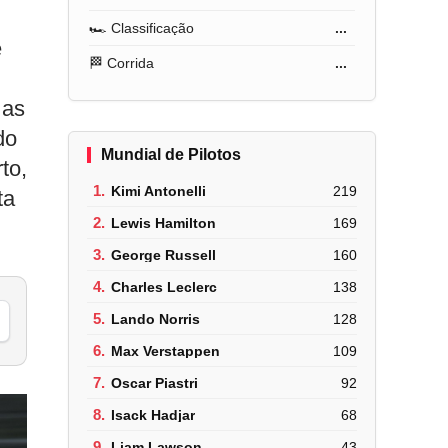
🏎️ Classificação
...
e
🏁 Corrida
...
 as
do
Mundial de Pilotos
to,
1.
Kimi Antonelli
219
ta
2.
Lewis Hamilton
169
3.
George Russell
160
4.
Charles Leclerc
138
5.
Lando Norris
128
6.
Max Verstappen
109
7.
Oscar Piastri
92
8.
Isack Hadjar
68
9.
Liam Lawson
43