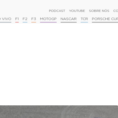
PODCAST
YOUTUBE
SOBRE NÓS
CO
 VIVO
F1
F2
F3
MOTOGP
NASCAR
TCR
PORSCHE CU