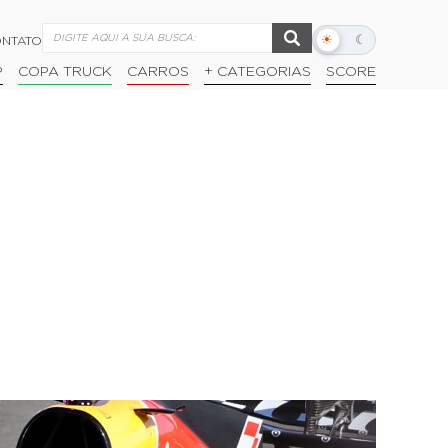
☀
☾
NTATO
Alternar
modo
P
COPA TRUCK
CARROS
+ CATEGORIAS
SCORE
escuro