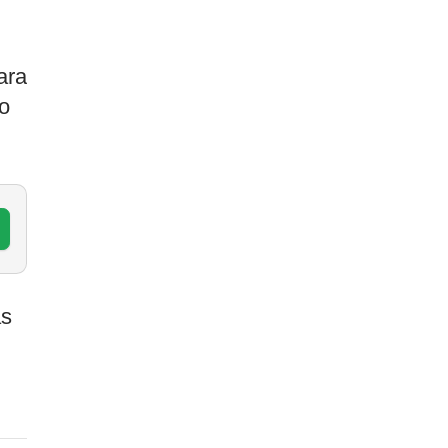
ara
so
às