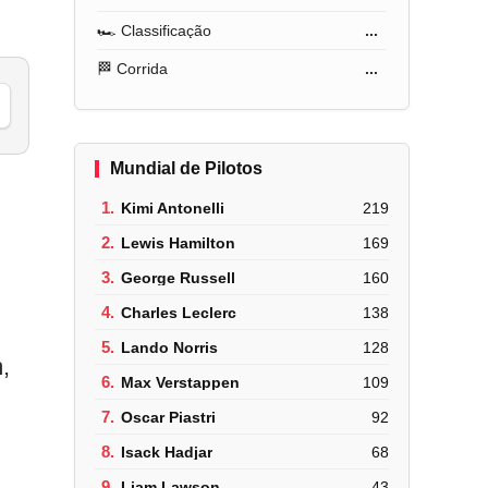
🏎️ Classificação
...
🏁 Corrida
...
Mundial de Pilotos
1.
Kimi Antonelli
219
2.
Lewis Hamilton
169
3.
George Russell
160
4.
Charles Leclerc
138
5.
Lando Norris
128
,
6.
Max Verstappen
109
7.
Oscar Piastri
92
8.
Isack Hadjar
68
9.
Liam Lawson
43