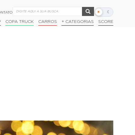
☀
☾
NTATO
Alternar
modo
P
COPA TRUCK
CARROS
+ CATEGORIAS
SCORE
escuro