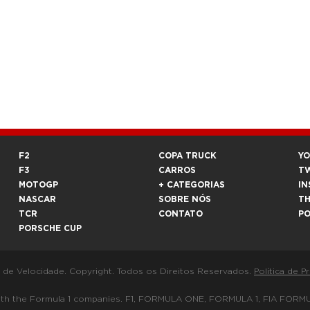
F2
COPA TRUCK
Y
F3
CARROS
T
MOTOGP
+ CATEGORIAS
IN
NASCAR
SOBRE NÓS
T
TCR
CONTATO
P
PORSCHE CUP
a de Velocidade. Copyright. Todos os Direitos Reservados.
Política de P
 way with the Formula 1 companies. F1, FORMULA ONE, FORMULA 1, FIA 