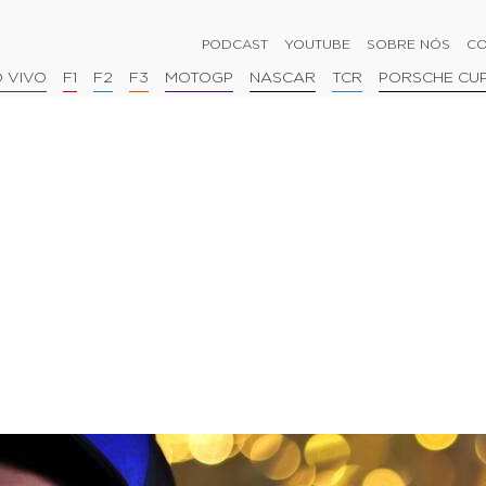
PODCAST
YOUTUBE
SOBRE NÓS
CO
 VIVO
F1
F2
F3
MOTOGP
NASCAR
TCR
PORSCHE CU