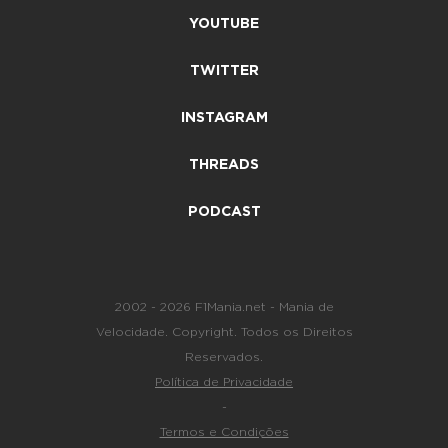
YOUTUBE
TWITTER
INSTAGRAM
THREADS
PODCAST
2002 - 2026 F1Mania.net - Mania de
Velocidade. Copyright. Todos os Direitos
Reservados.
Política de Privacidade
-
Termos e Condições