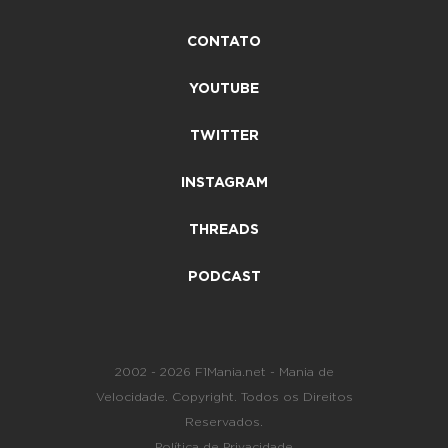
CONTATO
YOUTUBE
TWITTER
INSTAGRAM
THREADS
PODCAST
2002 - 2026 F1Mania.net - Mania de
Velocidade. Copyright. Todos os Direitos
Reservados.
Política de Privacidade