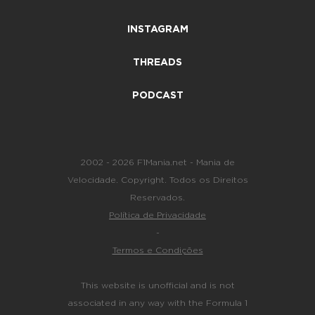
INSTAGRAM
THREADS
PODCAST
2002 - 2026 F1Mania.net - Mania de
Velocidade. Copyright. Todos os Direitos
Reservados.
Política de Privacidade
-
Termos e Condições
This website is unofficial and is not
associated in any way with the Formula 1