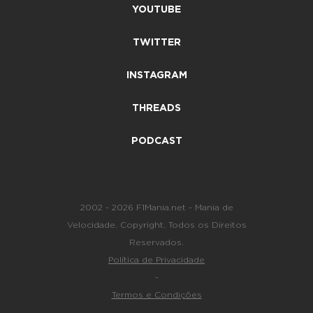
YOUTUBE
TWITTER
INSTAGRAM
THREADS
PODCAST
2002 - 2026 F1Mania.net - Mania de
Velocidade. Copyright. Todos os Direitos
Reservados.
Política de Privacidade
-
Termos e Condições