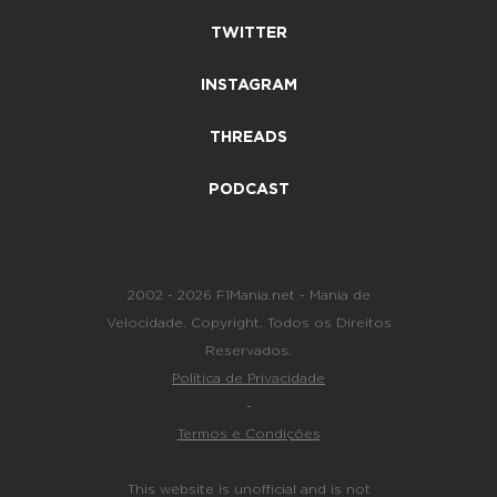
TWITTER
INSTAGRAM
THREADS
PODCAST
2002 - 2026 F1Mania.net - Mania de
Velocidade. Copyright. Todos os Direitos
Reservados.
Política de Privacidade
-
Termos e Condições
This website is unofficial and is not