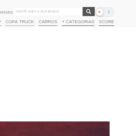
☀
☾
NTATO
Alternar
modo
P
COPA TRUCK
CARROS
+ CATEGORIAS
SCORE
escuro