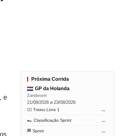
”
Próxima Corrida
GP da Holanda
Zandvoort
, e
21/08/2026 a 23/08/2026
🏋️‍♂️ Treino Livre 1
...
🏎️ Classificação Sprint
...
🏁 Sprint
...
dos