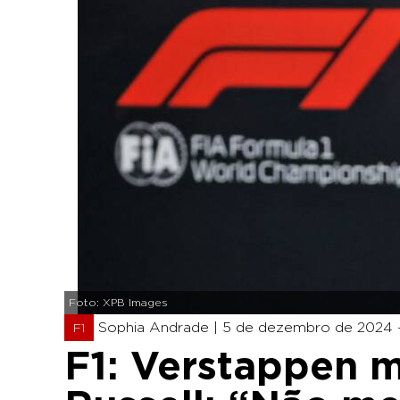
Foto: XPB Images
Sophia Andrade |
5 de dezembro de 2024 -
F1
F1: Verstappen m