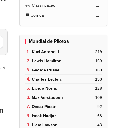
🏎️ Classificação
...
,
🏁 Corrida
...
Mundial de Pilotos
1.
Kimi Antonelli
219
2.
Lewis Hamilton
169
 à
3.
George Russell
160
4.
Charles Leclerc
138
5.
Lando Norris
128
6.
Max Verstappen
109
7.
Oscar Piastri
92
em
8.
Isack Hadjar
68
9.
Liam Lawson
43