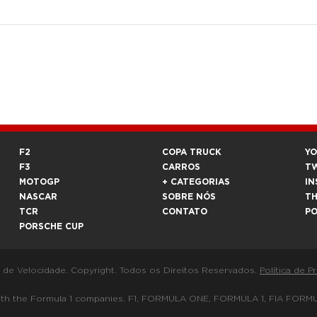
F2
COPA TRUCK
Y
F3
CARROS
T
MOTOGP
+ CATEGORIAS
IN
NASCAR
SOBRE NÓS
T
TCR
CONTATO
P
PORSCHE CUP
a de Velocidade. Copyright. Todos os Direitos Reservados.
Política de P
 way with the Formula 1 companies. F1, FORMULA ONE, FORMULA 1, FIA 