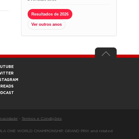
Resultados de 2026
Ver outros anos
OUTUBE
WITTER
STAGRAM
HREADS
ODCAST
rivacidade
-
Termos e Condições
FORMULA ONE WORLD CHAMPIONSHIP, GRAND PRIX and related