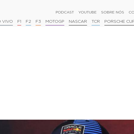
PODCAST
YOUTUBE
SOBRE NÓS
CO
 VIVO
F1
F2
F3
MOTOGP
NASCAR
TCR
PORSCHE CU