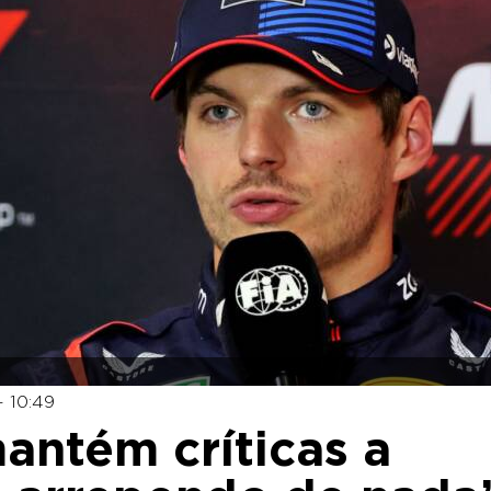
 10:49
antém críticas a