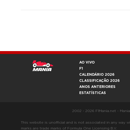
AO VIVO
F1
CALENDÁRIO 2026
CLASSIFICAÇÃO 2026
ANOS ANTERIORES
ESTATÍSTICAS
2002 - 2026 F1Mania.net - Mani
This website is unofficial and is not associated in any
marks are trade marks of Formula One Licensing B.V.