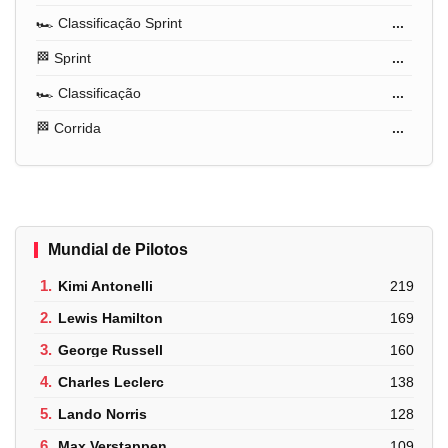
🏎️ Classificação Sprint
...
🏁 Sprint
...
🏎️ Classificação
...
🏁 Corrida
...
Mundial de Pilotos
1.
Kimi Antonelli
219
2.
Lewis Hamilton
169
3.
George Russell
160
4.
Charles Leclerc
138
5.
Lando Norris
128
6.
Max Verstappen
109