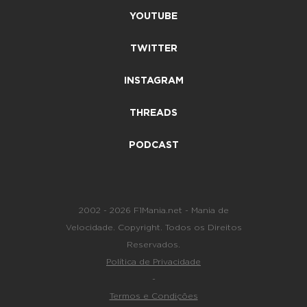
YOUTUBE
TWITTER
INSTAGRAM
THREADS
PODCAST
2002 - 2026 F1Mania.net - Mania de
Velocidade. Copyright. Todos os Direitos
Reservados.
Política de Privacidade
-
Termos e Condições