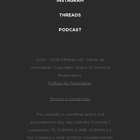
INSTAGRAM
THREADS
PODCAST
2002 - 2026 F1Mania.net - Mania de
Velocidade. Copyright. Todos os Direitos
Reservados.
Política de Privacidade
-
Termos e Condições
This website is unofficial and is not
associated in any way with the Formula 1
companies. F1, FORMULA ONE, FORMULA 1,
FIA FORMULA ONE WORLD CHAMPIONSHIP,