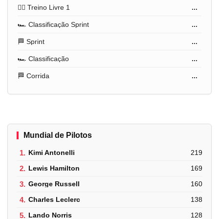
🏋️‍♂️ Treino Livre 1
...
🏎️ Classificação Sprint
...
🏁 Sprint
...
🏎️ Classificação
...
🏁 Corrida
...
Mundial de Pilotos
1.
Kimi Antonelli
219
2.
Lewis Hamilton
169
3.
George Russell
160
4.
Charles Leclerc
138
5.
Lando Norris
128