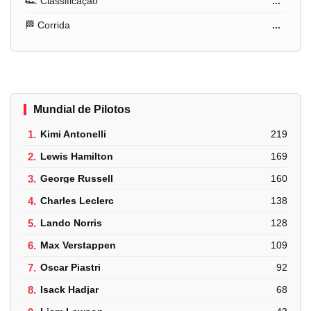
🏎️ Classificação
...
🏁 Corrida
...
Mundial de Pilotos
1.
Kimi Antonelli
219
2.
Lewis Hamilton
169
3.
George Russell
160
4.
Charles Leclerc
138
5.
Lando Norris
128
6.
Max Verstappen
109
7.
Oscar Piastri
92
8.
Isack Hadjar
68