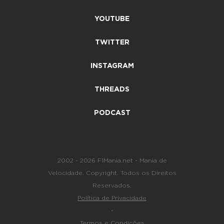
YOUTUBE
TWITTER
INSTAGRAM
THREADS
PODCAST
2002 - 2026 F1Mania.net - Mania de
Velocidade. Copyright. Todos os Direitos
Reservados.
Política de Privacidade
-
Termos e Condições