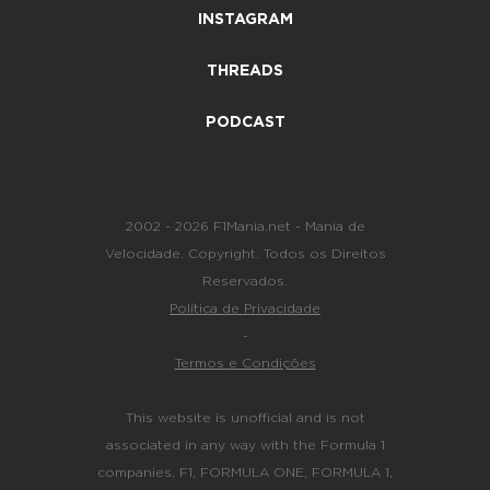
INSTAGRAM
THREADS
PODCAST
2002 - 2026 F1Mania.net - Mania de
Velocidade. Copyright. Todos os Direitos
Reservados.
Política de Privacidade
-
Termos e Condições
This website is unofficial and is not
associated in any way with the Formula 1
companies. F1, FORMULA ONE, FORMULA 1,