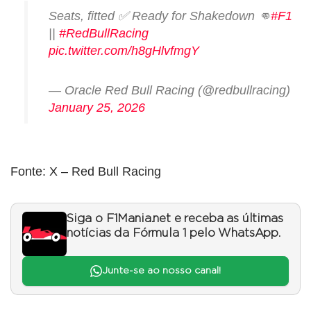
Seats, fitted ✅ Ready for Shakedown 👊
#F1
||
#RedBullRacing
pic.twitter.com/h8gHlvfmgY
— Oracle Red Bull Racing (@redbullracing)
January 25, 2026
Fonte: X – Red Bull Racing
Siga o F1Mania.net e receba as últimas
notícias da Fórmula 1 pelo WhatsApp.
Junte-se ao nosso canal!