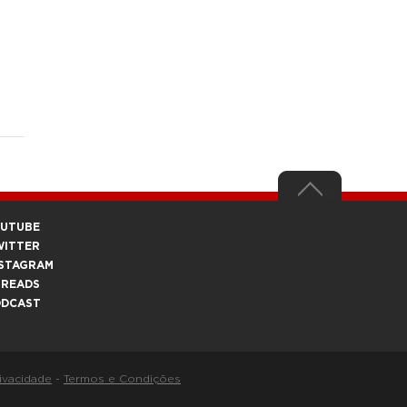
OUTUBE
WITTER
STAGRAM
HREADS
ODCAST
rivacidade
-
Termos e Condições