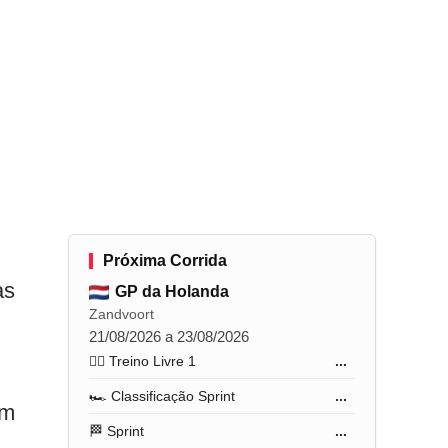
Próxima Corrida
as
GP da Holanda
Zandvoort
21/08/2026 a 23/08/2026
🏋️‍♂️ Treino Livre 1
...
🏎️ Classificação Sprint
...
um
🏁 Sprint
...