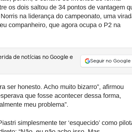
ntre os dois saltou de 34 pontos de vantagem q
e Norris na liderança do campeonato, uma vira
e seu companheiro, que agora ocupa o P2 na
erida de notícias no Google e
Seguir no Google
ra ser honesto. Acho muito bizarro”, afirmou
esperava que fosse acontecer dessa forma,
ealmente meu problema”.
iastri simplesmente ter ‘esquecido’ como pilot
direto: “Não, eu não acho isso. Mas