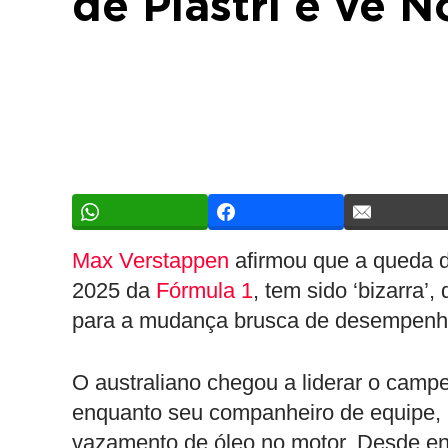
de Piastri e vê N
Max Verstappen
afirmou que a queda d
2025 da
Fórmula 1
, tem sido ‘bizarra’
para a mudança brusca de desempenho
O australiano chegou a liderar o cam
enquanto seu companheiro de equipe,
vazamento de óleo no motor. Desde ent