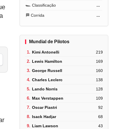
🏎️ Classificação
...
ue
da
🏁 Corrida
...
Mundial de Pilotos
1.
Kimi Antonelli
219
2.
Lewis Hamilton
169
3.
George Russell
160
4.
Charles Leclerc
138
5.
Lando Norris
128
6.
Max Verstappen
109
7.
Oscar Piastri
92
8.
Isack Hadjar
68
ar
9.
Liam Lawson
43