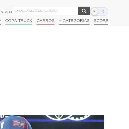
☀
☾
NTATO
Alternar
modo
P
COPA TRUCK
CARROS
+ CATEGORIAS
SCORE
escuro