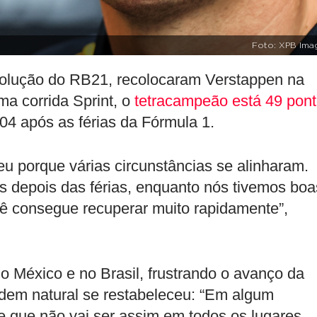
Foto: XPB Ima
evolução do RB21, recolocaram Verstappen na
uma corrida Sprint, o
tetracampeão está 49 pon
104 após as férias da Fórmula 1.
eu porque várias circunstâncias se alinharam.
 depois das férias, enquanto nós tivemos boa
cê consegue recuperar muito rapidamente”,
 México e no Brasil, frustrando o avanço da
rdem natural se restabeleceu: “Em algum
e que não vai ser assim em todos os lugares,