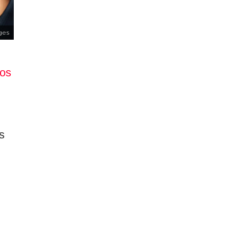
ges
tos
s