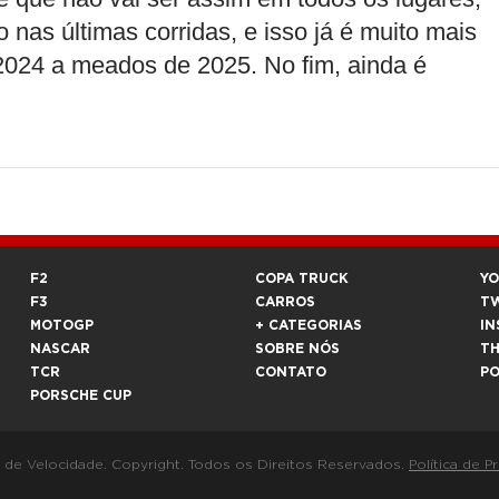
nas últimas corridas, e isso já é muito mais
2024 a meados de 2025. No fim, ainda é
F2
COPA TRUCK
Y
F3
CARROS
T
MOTOGP
+ CATEGORIAS
IN
NASCAR
SOBRE NÓS
T
TCR
CONTATO
P
PORSCHE CUP
a de Velocidade. Copyright. Todos os Direitos Reservados.
Política de P