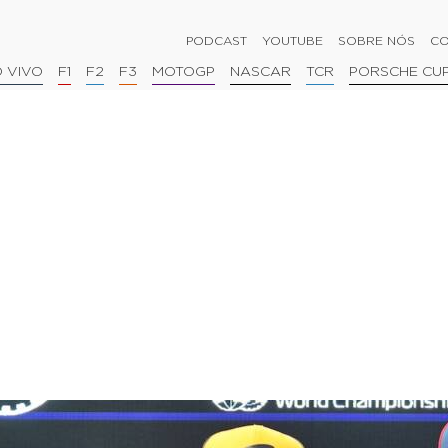
PODCAST
YOUTUBE
SOBRE NÓS
CO
 VIVO
F1
F2
F3
MOTOGP
NASCAR
TCR
PORSCHE CU