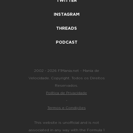
TWITTER
INSTAGRAM
THREADS
PODCAST
2002 - 2026 F1Mania.net - Mania de
Velocidade. Copyright. Todos os Direitos
Reservados.
Política de Privacidade
-
Termos e Condições
This website is unofficial and is not
associated in any way with the Formula 1