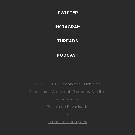
TWITTER
INSTAGRAM
THREADS
PODCAST
2002 - 2026 F1Mania.net - Mania de
Velocidade. Copyright. Todos os Direitos
Reservados.
Política de Privacidade
-
Termos e Condições