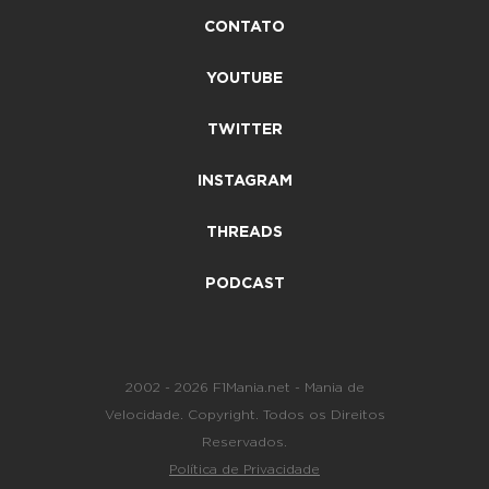
CONTATO
YOUTUBE
TWITTER
INSTAGRAM
THREADS
PODCAST
2002 - 2026 F1Mania.net - Mania de
Velocidade. Copyright. Todos os Direitos
Reservados.
Política de Privacidade