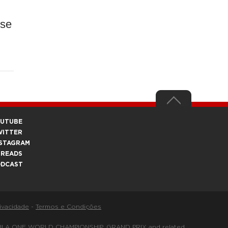
 se
OUTUBE
WITTER
STAGRAM
HREADS
ODCAST
rivacidade
-
Termos e Condições
FORMULA ONE WORLD CHAMPIONSHIP, GRAND PRIX and related