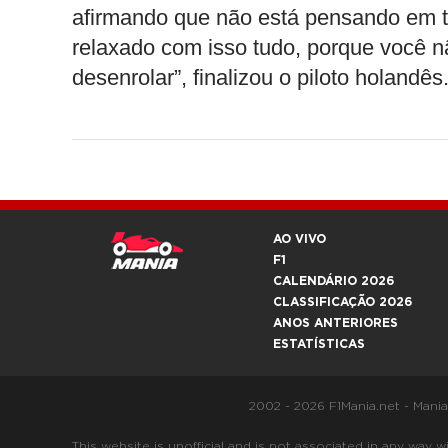
afirmando que não está pensando em t
relaxado com isso tudo, porque você n
desenrolar”, finalizou o piloto holandês
AO VIVO
F1
CALENDÁRIO 2026
CLASSIFICAÇÃO 2026
ANOS ANTERIORES
ESTATÍSTICAS
2002 - 2026 F1Mania.net - Mani
This website is unofficial and is not associated in any