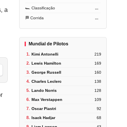
🏎️ Classificação
...
, a
🏁 Corrida
...
Mundial de Pilotos
1.
Kimi Antonelli
219
2.
Lewis Hamilton
169
3.
George Russell
160
4.
Charles Leclerc
138
5.
Lando Norris
128
r
6.
Max Verstappen
109
7.
Oscar Piastri
92
8.
Isack Hadjar
68
9.
Liam Lawson
43