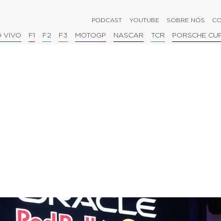
PODCAST
YOUTUBE
SOBRE NÓS
CO
 VIVO
F1
F2
F3
MOTOGP
NASCAR
TCR
PORSCHE CU