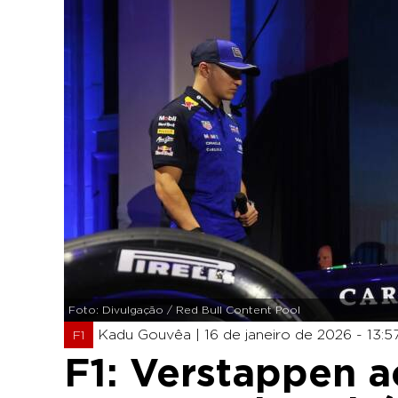
Foto: Divulgação / Red Bull Content Pool
Kadu Gouvêa |
16 de janeiro de 2026 - 13:5
F1
F1: Verstappen a