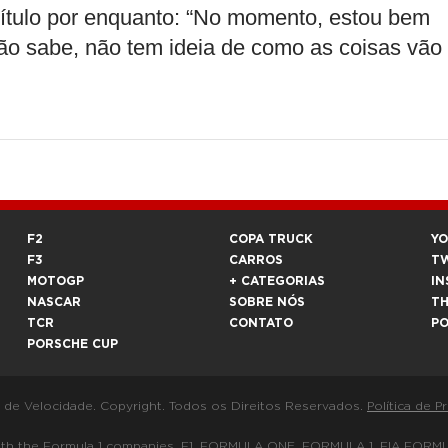
ítulo por enquanto: “No momento, estou bem
ão sabe, não tem ideia de como as coisas vão
.
F2
COPA TRUCK
Y
F3
CARROS
T
MOTOGP
+ CATEGORIAS
IN
NASCAR
SOBRE NÓS
T
TCR
CONTATO
P
PORSCHE CUP
a de Velocidade. Copyright. Todos os Direitos Reservados.
Política de P
 way with the Formula 1 companies. F1, FORMULA ONE, FORMULA 1, FIA 