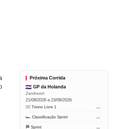
a
Próxima Corrida
o
GP da Holanda
Zandvoort
21/08/2026 a 23/08/2026
🏋️‍♂️ Treino Livre 1
...
🏎️ Classificação Sprint
...
🏁 Sprint
...