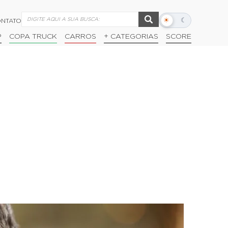
☀
☾
NTATO
Alternar
modo
P
COPA TRUCK
CARROS
+ CATEGORIAS
SCORE
escuro