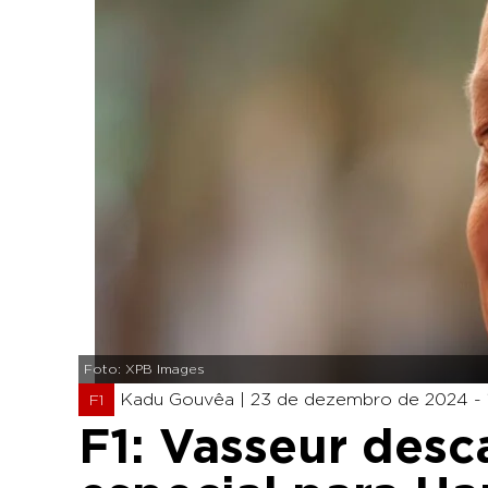
Foto: XPB Images
Kadu Gouvêa |
23 de dezembro de 2024 - 
F1
F1: Vasseur desc