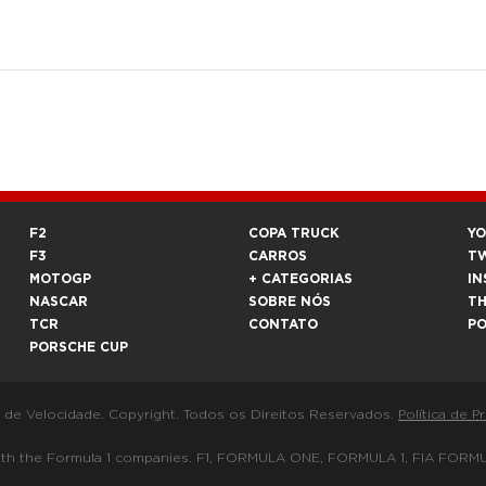
F2
COPA TRUCK
Y
F3
CARROS
T
MOTOGP
+ CATEGORIAS
IN
NASCAR
SOBRE NÓS
T
TCR
CONTATO
P
PORSCHE CUP
a de Velocidade. Copyright. Todos os Direitos Reservados.
Política de P
 way with the Formula 1 companies. F1, FORMULA ONE, FORMULA 1, FIA 