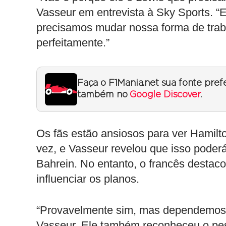
Vasseur em entrevista à Sky Sports. “E
precisamos mudar nossa forma de traba
perfeitamente.”
Faça o F1Mania.net sua fonte pref
também no
Google Discover
.
Os fãs estão ansiosos para ver Hamilt
vez, e Vasseur revelou que isso poder
Bahrein. No entanto, o francês destac
influenciar os planos.
“Provavelmente sim, mas dependemos do
Vasseur. Ele também reconheceu o pe