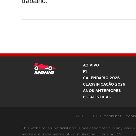
trabalho.
AO VIVO
F1
CALENDÁRIO 2026
CLASSIFICAÇÃO 2026
ANOS ANTERIORES
ESTATÍSTICAS
2002 - 2026 F1Mania.net - Mani
This website is unofficial and is not associated in any
marks are trade marks of Formula One Licensing B.V.