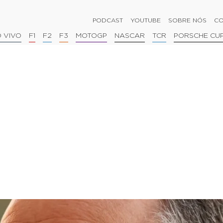
PODCAST
YOUTUBE
SOBRE NÓS
CO
 VIVO
F1
F2
F3
MOTOGP
NASCAR
TCR
PORSCHE CU