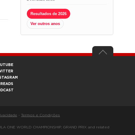
Resultados de 2026
Ver outros anos
OUTUBE
WITTER
STAGRAM
HREADS
ODCAST
rivacidade
-
Termos e Condições
FORMULA ONE WORLD CHAMPIONSHIP, GRAND PRIX and related