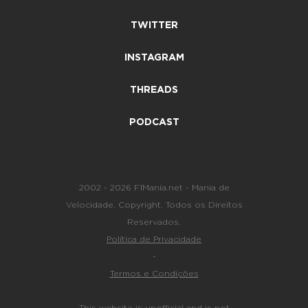
TWITTER
INSTAGRAM
THREADS
PODCAST
2002 - 2026 F1Mania.net - Mania de
Velocidade. Copyright. Todos os Direitos
Reservados.
Política de Privacidade
-
Termos e Condições
This website is unofficial and is not