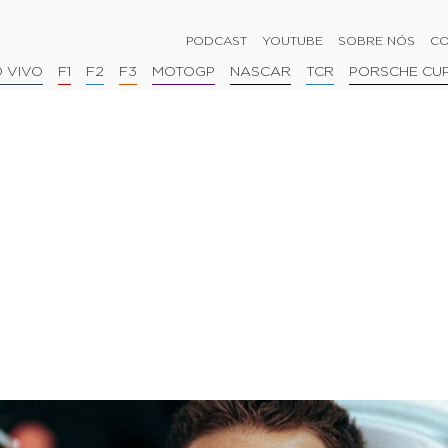
PODCAST
YOUTUBE
SOBRE NÓS
CO
 VIVO
F1
F2
F3
MOTOGP
NASCAR
TCR
PORSCHE CU