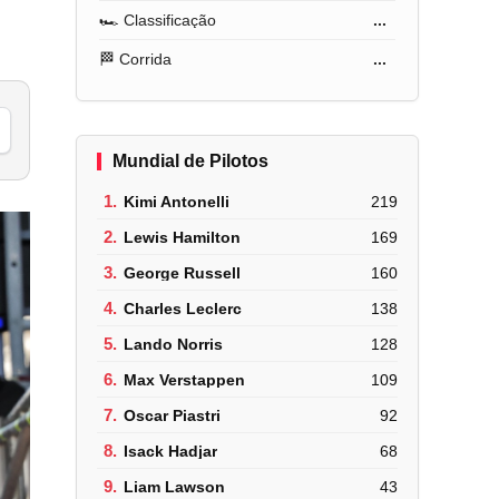
🏎️ Classificação
...
🏁 Corrida
...
Mundial de Pilotos
1.
Kimi Antonelli
219
2.
Lewis Hamilton
169
3.
George Russell
160
4.
Charles Leclerc
138
5.
Lando Norris
128
6.
Max Verstappen
109
7.
Oscar Piastri
92
8.
Isack Hadjar
68
9.
Liam Lawson
43