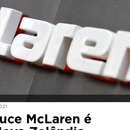
:21
ruce McLaren é