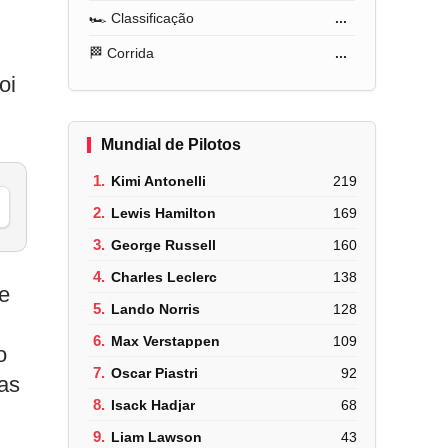
🏎️ Classificação
...
🏁 Corrida
...
oi
Mundial de Pilotos
1.
Kimi Antonelli
219
2.
Lewis Hamilton
169
3.
George Russell
160
4.
Charles Leclerc
138
ve
5.
Lando Norris
128
6.
Max Verstappen
109
o
7.
Oscar Piastri
92
 as
8.
Isack Hadjar
68
9.
Liam Lawson
43