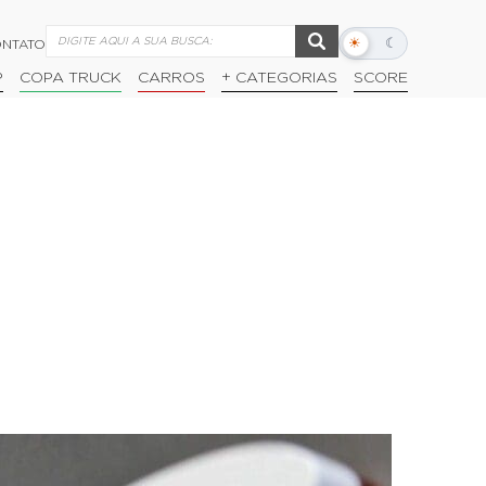
☀
☾
NTATO
Alternar
modo
P
COPA TRUCK
CARROS
+ CATEGORIAS
SCORE
escuro