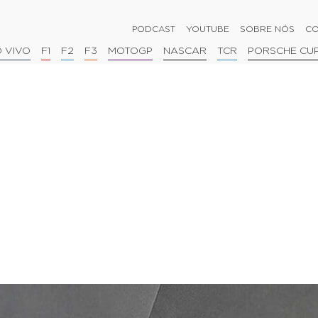
PODCAST
YOUTUBE
SOBRE NÓS
CO
 VIVO
F1
F2
F3
MOTOGP
NASCAR
TCR
PORSCHE CU