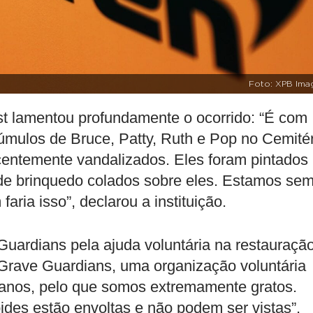
Foto: XPB Ima
t lamentou profundamente o ocorrido: “É com
úmulos de Bruce, Patty, Ruth e Pop no Cemitér
entemente vandalizados. Eles foram pintados
 de brinquedo colados sobre eles. Estamos se
aria isso”, declarou a instituição.
ardians pela ajuda voluntária na restauração
os Grave Guardians, uma organização voluntária
 danos, pelo que somos extremamente gratos.
pides estão envoltas e não podem ser vistas”,