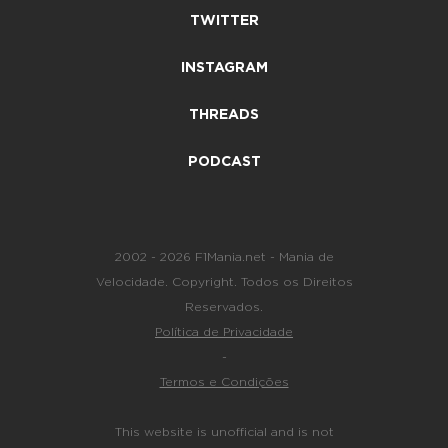
TWITTER
INSTAGRAM
THREADS
PODCAST
2002 - 2026 F1Mania.net - Mania de
Velocidade. Copyright. Todos os Direitos
Reservados.
Política de Privacidade
-
Termos e Condições
This website is unofficial and is not