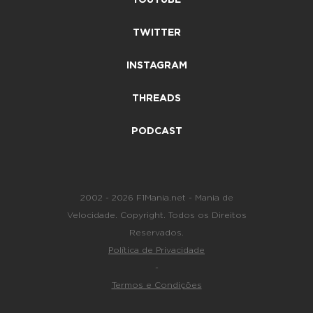
TWITTER
INSTAGRAM
THREADS
PODCAST
2002 - 2026 F1Mania.net - Mania de
Velocidade. Copyright. Todos os Direitos
Reservados.
Política de Privacidade
-
Termos e Condições