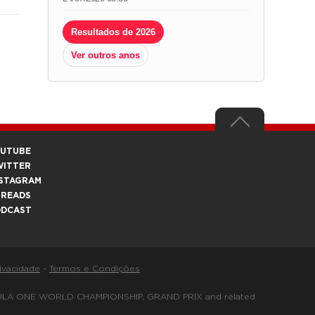
Resultados de 2026
Ver outros anos
OUTUBE
WITTER
STAGRAM
HREADS
ODCAST
rivacidade
-
Termos e Condições
FORMULA ONE WORLD CHAMPIONSHIP, GRAND PRIX and related