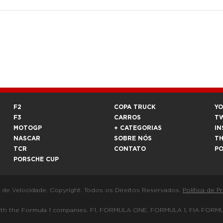
F2
COPA TRUCK
Y
F3
CARROS
T
MOTOGP
+ CATEGORIAS
IN
NASCAR
SOBRE NÓS
T
TCR
CONTATO
P
PORSCHE CUP
a de Velocidade. Copyright. Todos os Direitos Reservados.
Política de P
 way with the Formula 1 companies. F1, FORMULA ONE, FORMULA 1, FIA 