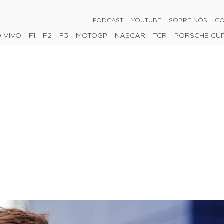
PODCAST
YOUTUBE
SOBRE NÓS
CO
 VIVO
F1
F2
F3
MOTOGP
NASCAR
TCR
PORSCHE CU