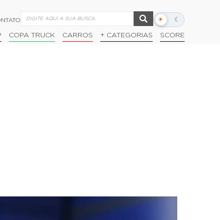
☀
☾
NTATO
Alternar
modo
P
COPA TRUCK
CARROS
+ CATEGORIAS
SCORE
escuro