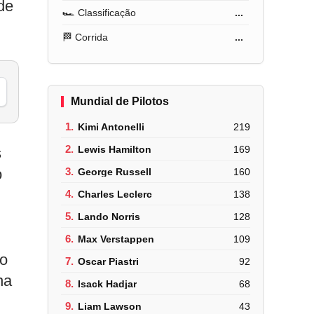
de
🏎️ Classificação
...
🏁 Corrida
...
Mundial de Pilotos
1.
Kimi Antonelli
219
2.
Lewis Hamilton
169
s
o
3.
George Russell
160
4.
Charles Leclerc
138
5.
Lando Norris
128
6.
Max Verstappen
109
no
7.
Oscar Piastri
92
na
8.
Isack Hadjar
68
9.
Liam Lawson
43