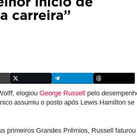
lhor início de
 carreira”
olff, elogiou
George Russell
pelo desempenh
tânico assumiu o posto após Lewis Hamilton se
s primeiros Grandes Prêmios, Russell faturou