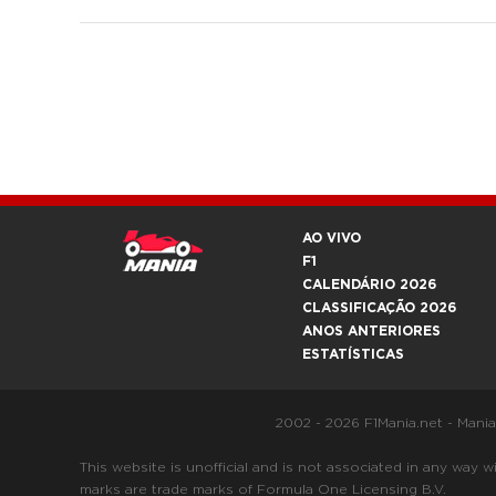
AO VIVO
F1
CALENDÁRIO 2026
CLASSIFICAÇÃO 2026
ANOS ANTERIORES
ESTATÍSTICAS
2002 - 2026 F1Mania.net - Mani
This website is unofficial and is not associated in any
marks are trade marks of Formula One Licensing B.V.