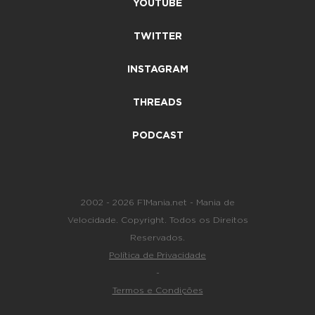
YOUTUBE
TWITTER
INSTAGRAM
THREADS
PODCAST
2002 - 2026 F1Mania.net - Mania de
Velocidade. Copyright. Todos os Direitos
Reservados.
Política de Privacidade
-
Termos e Condições