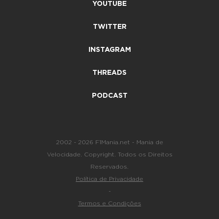
YOUTUBE
TWITTER
INSTAGRAM
THREADS
PODCAST
2002 - 2026 F1Mania.net - Mania de
Velocidade. Copyright. Todos os Direitos
Reservados.
Política de Privacidade
-
Termos e Condições