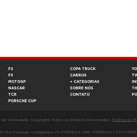
F2
COPA TRUCK
Y
F3
CARROS
T
MOTOGP
+ CATEGORIAS
IN
NASCAR
SOBRE NÓS
T
TCR
CONTATO
P
PORSCHE CUP
a de Velocidade. Copyright. Todos os Direitos Reservados.
Política de P
 way with the Formula 1 companies. F1, FORMULA ONE, FORMULA 1, FIA 