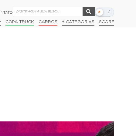
☀
☾
NTATO
Alternar
modo
P
COPA TRUCK
CARROS
+ CATEGORIAS
SCORE
escuro