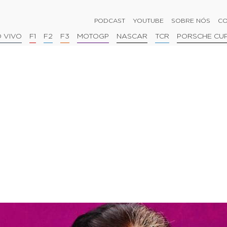
PODCAST
YOUTUBE
SOBRE NÓS
CO
 VIVO
F1
F2
F3
MOTOGP
NASCAR
TCR
PORSCHE CU