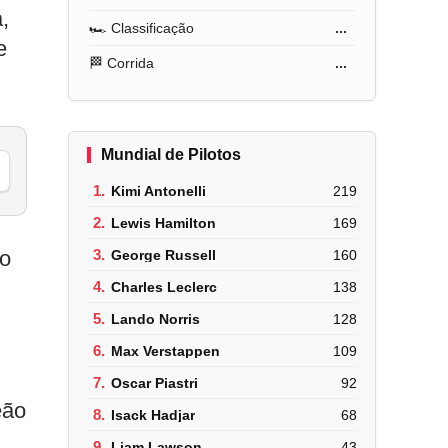
,
🏎️ Classificação
...
e
🏁 Corrida
...
Mundial de Pilotos
1.
Kimi Antonelli
219
2.
Lewis Hamilton
169
 o
3.
George Russell
160
4.
Charles Leclerc
138
5.
Lando Norris
128
6.
Max Verstappen
109
7.
Oscar Piastri
92
eão
8.
Isack Hadjar
68
9.
Liam Lawson
43